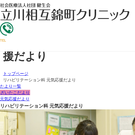
医療・福祉
外来のご案内
クリニック案内
関係者の方へ
ざいたこだより＆元気応
TEL
援だより
トップページ
リハビリテーション科 元気応援だより
たより一覧
ざいたこだより
元気応援だより
リハビリテーション科 元気応援だより