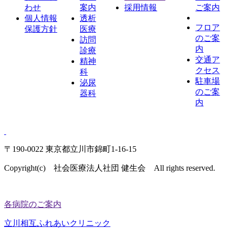
わせ
案内
採用情報
ご案内
個人情報
透析
フロア
保護方針
医療
のご案
訪問
内
診療
交通ア
精神
クセス
科
駐車場
泌尿
のご案
器科
内
〒190-0022 東京都立川市錦町1-16-15
Copyright(c) 社会医療法人社団 健生会 All rights reserved.
各病院のご案内
立川相互ふれあいクリニック