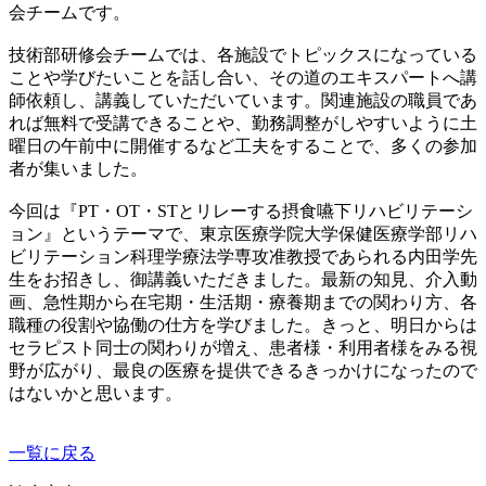
会チームです。
技術部研修会チームでは、各施設でトピックスになっている
ことや学びたいことを話し合い、その道のエキスパートへ講
師依頼し、講義していただいています。関連施設の職員であ
れば無料で受講できることや、勤務調整がしやすいように土
曜日の午前中に開催するなど工夫をすることで、多くの参加
者が集いました。
今回は『PT・OT・STとリレーする摂食嚥下リハビリテーシ
ョン』というテーマで、東京医療学院大学保健医療学部リハ
ビリテーション科理学療法学専攻准教授であられる内田学先
生をお招きし、御講義いただきました。最新の知見、介入動
画、急性期から在宅期・生活期・療養期までの関わり方、各
職種の役割や協働の仕方を学びました。きっと、明日からは
セラピスト同士の関わりが増え、患者様・利用者様をみる視
野が広がり、最良の医療を提供できるきっかけになったので
はないかと思います。
一覧に戻る