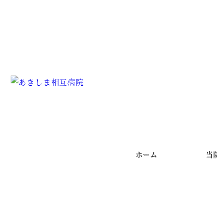
メ
イ
ン
コ
ン
テ
ン
ツ
へ
移
動
ホーム
当