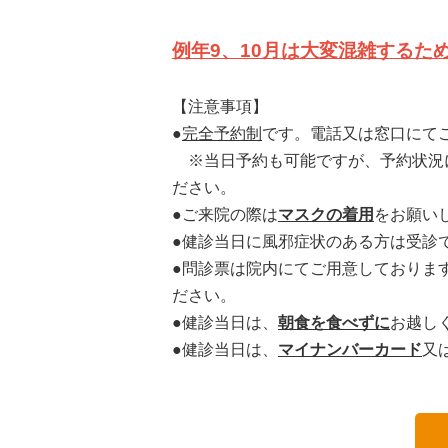
例年9、10月は大変混雑するた
【注意事項】
●
完全予約制
です。電話又は窓口にて
※当日予約も可能ですが、予約状況
ださい。
●ご来院の際は
マスクの着用
をお願い
●健診当日に風邪症状のある方は受診
●問診票は院内にてご用意しておりま
ださい。
●健診当日は、
朝食を食べずに
お越し
●健診当日は、
マイナンバーカード
又