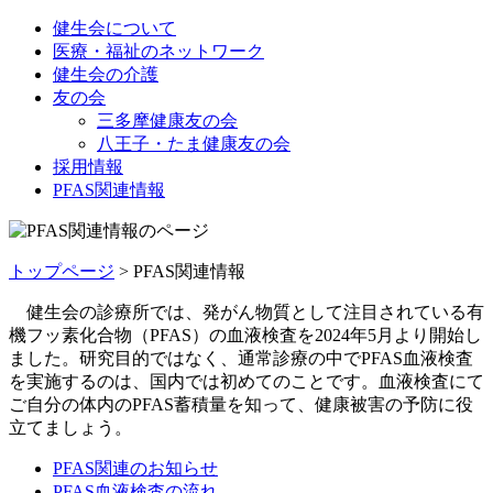
健生会について
医療・福祉のネットワーク
健生会の介護
友の会
三多摩健康友の会
八王子・たま健康友の会
採用情報
PFAS関連情報
トップページ
>
PFAS関連情報
健生会の診療所では、発がん物質として注目されている有
機フッ素化合物（PFAS）の血液検査を2024年5月より開始し
ました。研究目的ではなく、通常診療の中でPFAS血液検査
を実施するのは、国内では初めてのことです。血液検査にて
ご自分の体内のPFAS蓄積量を知って、健康被害の予防に役
立てましょう。
PFAS関連のお知らせ
PFAS血液検査の流れ