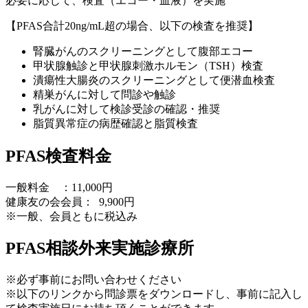
必要に応じて、検査（エコー・血液）を実施
【PFAS合計20ng/mL超の場合、以下の検査を推奨】
腎臓がんのスクリーニングとして腹部エコー
甲状腺触診と甲状腺刺激ホルモン（TSH）検査
潰瘍性大腸炎のスクリーニングとして便潜血検査
精巣がんに対して問診や触診
乳がんに対して検診受診の確認・推奨
脂質異常症の病歴確認と脂質検査
PFAS検査料金
一般料金 ：11,000円
健康友の会会員：
9,900円
※一般、会員ともに税込み
PFAS相談外来実施診療所
※必ず事前にお問い合わせください
※以下のリンクから問診票をダウンロードし、事前に記入し