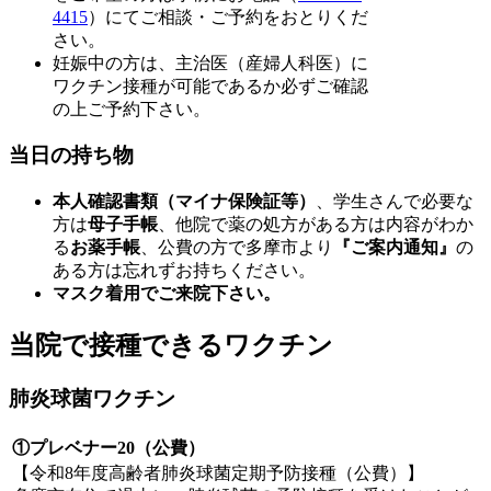
4415
）にてご相談・ご予約をおとりくだ
さい。
妊娠中の方は、主治医（産婦人科医）に
ワクチン接種が可能であるか必ずご確認
の上ご予約下さい。
当日の持ち物
本人確認書類（マイナ保険証等）
、学生さんで必要な
方は
母子手帳
、他院で薬の処方がある方は内容がわか
る
お薬手帳
、公費の方で多摩市より
『ご案内通知』
の
ある方は忘れずお持ちください。
マスク着用でご来院下さい。
当院で接種できるワクチン
肺炎球菌ワクチン
①プレベナー20（公費）
【令和8年度高齢者肺炎球菌定期予防接種（公費）】