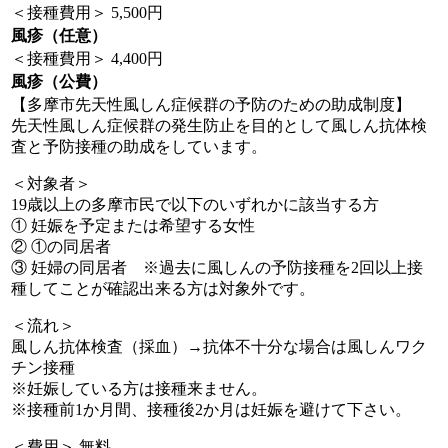
＜接種費用＞ 5,500円
風疹（任意）
＜接種費用＞ 4,400円
風疹（公費）
【多摩市先天性風しん症候群の予防のための助成制度】
先天性風しん症候群の発生防止を目的として風しん抗体検
査と予防接種の助成をしています。
＜対象者＞
19歳以上の多摩市民で以下のいずれかに該当する方
① 妊娠を予定または希望する女性
② ①の同居者
③ 妊婦の同居者 ※過去に風しんの予防接種を2回以上接
種してことが確認出来る方は対象外です。
＜流れ＞
風しん抗体検査（採血）→抗体不十分な場合は風しんワク
チン接種
※妊娠している方は接種来ません。
※接種前1か月間、接種後2か月は妊娠を避けて下さい。
＜費用＞ 無料