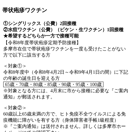
帯状疱疹ワクチン
①シングリックス（公費）2回接種
②水痘ワクチン（公費）（ビケン・生ワクチン）1回接種
★希望するどちらか一方で接種可能
【令和8年度帯状疱疹定期予防接種】
多摩市在住で帯状疱疹ワクチンを一度も受けたことがない
方で以下に該当する方
＜対象①＞
令和8年度中（令和8年4月2日～令和9年4月1日の間）に下記
の年齢の誕生日を迎える方
65歳・70歳・80歳・85歳・90歳・95歳・100歳
※対象となる方には、4月末に市から接種に必要な『ご案内
通知』が郵送されます。
＜対象②＞
60歳以上65歳未満の方で、ヒト免疫不全ウイルスによる免
疫機能に障がいを有する方（身体障害者手帳1級程度）
※『ご案内通知』は送付されません。詳しくは多摩市ホー