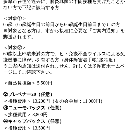
多摩市在住で過去に、肺炎球菌の予防接種を受けたことが
ない方で下記に該当する方
＜対象①＞
65歳（65歳誕生日の前日から66歳誕生日前日まで）の方
※対象となる方は、市から接種に必要な『ご案内通知』を
郵送されます。
＜対象②＞
60歳以上65歳未満の方で、ヒト免疫不全ウイルスによる免
疫機能に障がいを有する方（身体障害者手帳1級程度）
※ご案内通知は送付されません。詳しくは多摩市ホームペ
ージにてご確認下さい。
＜自己負担額＞ 5,500円
②プレベナー20（任意）
＜接種費用＞ 13,200円（友の会会員：11,000円）
③ニューモバックス（任意）
＜接種費用＞ 8,800円
④キャップバックス（任意）
＜接種費用＞ 13,500円