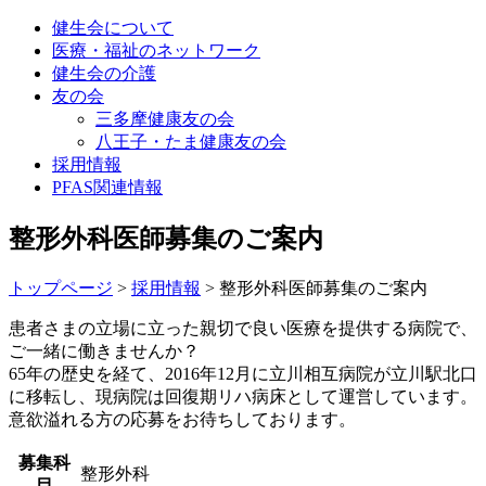
健生会について
医療・福祉のネットワーク
健生会の介護
友の会
三多摩健康友の会
八王子・たま健康友の会
採用情報
PFAS関連情報
整形外科医師募集のご案内
トップページ
>
採用情報
>
整形外科医師募集のご案内
患者さまの立場に立った親切で良い医療を提供する病院で、
ご一緒に働きませんか？
65年の歴史を経て、2016年12月に立川相互病院が立川駅北口
に移転し、現病院は回復期リハ病床として運営しています。
意欲溢れる方の応募をお待ちしております。
募集科
整形外科
目