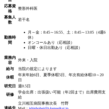
応募資
整形外科医
格
募集人
若干名
数
月～金：8:45～16:55、土：8:45～13:05（4週6
勤務時
休）
間
オンコールあり（応相談）
日曜・休日出勤あり（応相談）
業務内
外来・入院
容
給与
当院の規定によります
年末年始6日、夏季休暇5日、年次有給休暇10～20
休暇
日
研究日
週0.5日
学会出席：出張扱い可能（年2回まで）出席費用支
研修
給
立川相互病院事務次長 竹野
連絡先
Mail：
ishishohei@t-kenseikai.jp