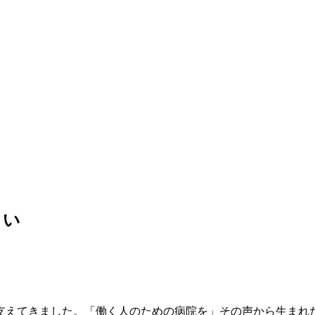
さい
康を支えてきました。「働く人のための病院を」その声から生ま