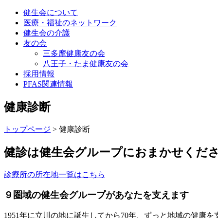
健生会について
医療・福祉のネットワーク
健生会の介護
友の会
三多摩健康友の会
八王子・たま健康友の会
採用情報
PFAS関連情報
健康診断
トップページ
>
健康診断
健診は健生会グループにおまかせくだ
診療所の所在地一覧はこちら
９圏域の健生会グループがあなたを支えます
1951年に立川の地に誕生してから70年、ずっと地域の健